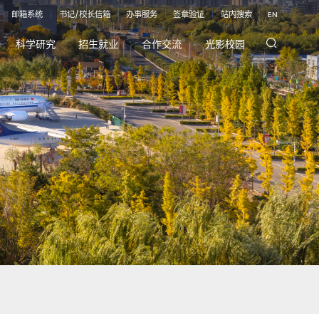
｜
邮箱系统
｜
书记/校长信箱
｜
办事服务
｜
签章验证
｜
站内搜索
｜
EN
科学研究
招生就业
合作交流
光影校园