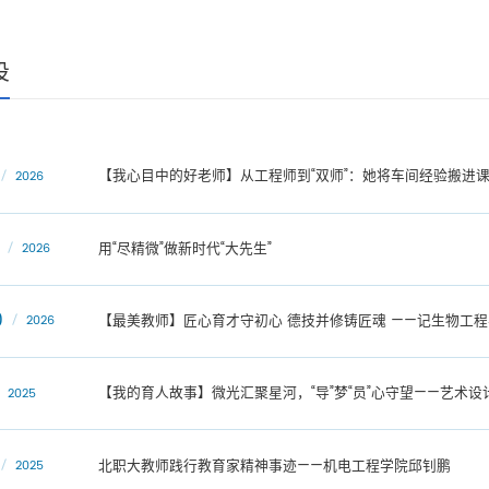
设
【我心目中的好老师】从工程师到“双师”：她将车间经验搬进
2026
用“尽精微”做新时代“大先生”
2026
0
【最美教师】匠心育才守初心 德技并修铸匠魂 ——记生物工
2026
【我的育人故事】微光汇聚星河，“导”梦“员”心守望——艺术
2025
北职大教师践行教育家精神事迹——机电工程学院邱钊鹏
2025