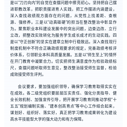
是以“刀刃向内”的自觉在查摆问题中擦亮初心。坚持把自己摆
进职教改革，把职责摆进育人实践，把工作摆进内涵建设，
深入查找政绩观方面存在的问题，从党性上找差距、查根
源、强修养。三是以“动真碰硬”的担当在整改整治中彰显作
为。聚焦职业本科建设发展中的突出问题，边查边改、立行
立改，把整改实效转化为服务学生成长成才的生动实践。四
是以“守正创新”的坚实在建章立制中行稳致远。深入查找现行
制度机制中不符合正确政绩观要求的规定，完善政绩考核评
价体系，引领职业本科高质量发展。五是以“师生至上”的情怀
在开门教育中凝聚合力。切实把师生满意度作为检验政绩标
尺，查摆问题听取师生意见，整改整治接受师生监督，检验
成效接受师生评判。
会议要求，要加强组织领导，确保学习教育取得实实在
在成效。各二级党组织要层层压实责任、强化分类指导、健
全长效机制、加强宣传引导，把开展学习教育同推动学校“十
五五”规划编制实施、“建本创高育点”等中心工作结合起来，
谋划好、组织好、落实好，真正把学习教育成果转化为建设
高水平技能型大学的强大动力和有力保障。