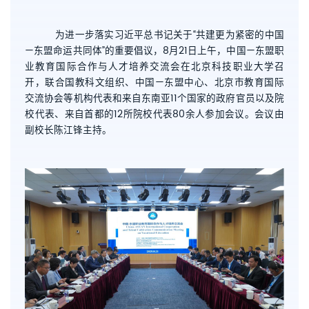
为进一步落实习近平总书记关于“共建更为紧密的中国
—东盟命运共同体”的重要倡议，
8
月
21
日上午，中国—东盟职
业教育国际合作与人才培养交流会在北京科技职业大学召
开，联合国教科文组织、中国—东盟中心、北京市教育国际
交流协会等机构代表和来自东南亚
11
个国家的政府官员以及院
校代表、来自首都的
12
所院校代表
80
余人参加会议。会议由
副校长陈江锋主持。