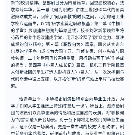
新”的校训精神。整部剧目分为四幕篇章，回望建校初心，致
敬峥嵘年华。第一幕《何为职教》讲述上世纪50年代的圆桌
激辩达成共识，回答了“何为职教”的时代之问，北京邮电工业
学校应运而生，以“精”研求索奠定职教根基；第二幕《牛棚上
的学堂》展现建校初期的筚路蓝缕，校长刘常新带领师生将
芍药居的养牛场改建成学堂，用汗水诠释了“融”众之力、聚沙
成塔的创业精神；第三幕《职教何为》篇章，四名从实训台
出发的学子各自成长为大国工匠、刑侦专家、创业先锋与职
教名师，二十年后因母校召唤重聚，用行动书写了“善”作善成
的担当；第四幕《小巨人成长记》篇章，机电工程学院机器
人创新社团的学生打造人形机器人“小巨人”，从一次次摔倒与
代码崩溃中彼此支撑，以开拓创“新”的勇气站上半程马拉松赛
道。
恰逢毕业季，本场校史剧演出特别面向毕业生开放，为
学子们的大学生涯送上特殊的“最后一课”。舞台上，潮汐话剧
团的演员们以真挚饱满的情感和细腻自然的表演，将“职教何
为”的誓言融入舞台场景。对于台下即将走出校门的毕业生而
言，这不仅是一场演出，更是一堂生动的校史“大思政课”。剧
中前辈们筚路蓝缕、砥砺前行的故事，与毕业生们即将开启