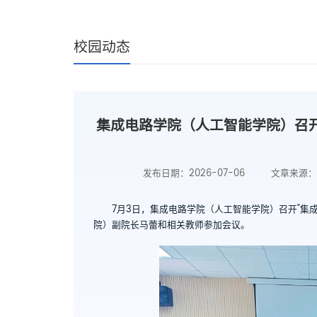
校园动态
集成电路学院（人工智能学院）召开
发布日期：2026-07-06
文章来源：
7月3日，集成电路学院（人工智能学院）召开"集
院）
副院长马蕾和相关教师参加会议。