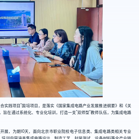
合实践项目"
国培项目
，是落实《国家集成电路产业发展推进纲要》和《关
，旨在通过系统化、专业化培训，打造一支"双师型"教师队伍，为集成电路
开展，为期10天，面向北京市职业院校电子信息类、集成电路类相关专业
式。培训内容涵盖集成电路设计、制造工艺、封装测试、设备材料等全产业链