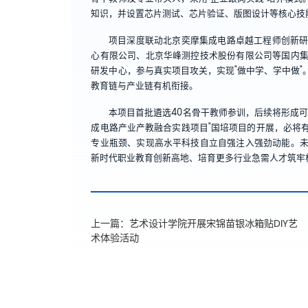
知识，并设置芯片测试、芯片验证、版图设计等核心技
项目深度联动北京奕摩集成电路卓越工程师创新
心有限公司、北京华峰测控技术股份有限公司等国内
研发中心，参与真实项目攻关，实现"做中学、学中做
教育链与产业链有机衔接。
本项目首批遴选40名骨干教师参训，后续将形成
成电路产业产教融合实践项目"
国培项目
的开展，必将
专业瓶颈、实现高水平科技自立自强注入强劲动能。
新时代职业教育创新高地、培育更多行业急需人才筑牢
上一篇：
艺术设计学院开展宋锦苗银冰箱贴DIY艺
术体验活动