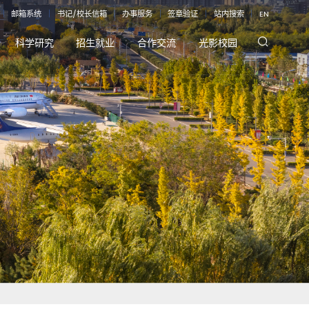
｜
邮箱系统
｜
书记/校长信箱
｜
办事服务
｜
签章验证
｜
站内搜索
｜
EN
科学研究
招生就业
合作交流
光影校园