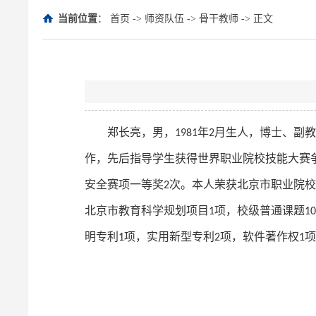
当前位置
：
首页
->
师资队伍
->
骨干教师
-> 正文
郑长亮，男，
年
月生人，博士、副教
1981
2
作，先后指导学生获得世界职业院校技能大赛
安全赛项一等奖
次。本人荣获北京市职业院校
2
北京市教育科学规划项目
项，校级普通课题
1
10
明专利
项，实用新型专利
项，软件著作权
项
1
2
1