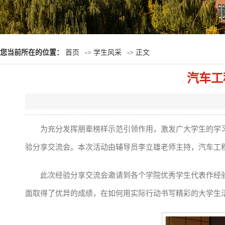
您当前所在的位置：
首页
->
学生风采
-> 正文
汽车工
为充分发挥朋辈榜样示范引领作用，激发广大学生的学习
验分享交流会。本次活动由辅导员李立雄老师主持，汽车工程学
此次经验分享交流会邀请到各个学院优秀学生代表作经
面取得了优异的成绩，在如何用实际行动书写精彩的大学生